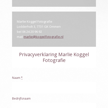
Marlie Koggel Fotografie
Lodderholt 3, 7731 GK Ommen
bel 06 24 20 96 92
mail
marlie@koggelfotografie.nl
Privacyverklaring Marlie Koggel
Fotografie
Naam
*
Bedrijfsnaam