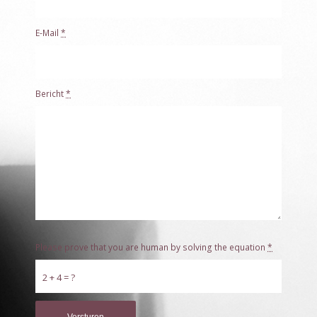
E-Mail
*
Bericht
*
Please prove that you are human by solving the equation
*
2 + 4 = ?